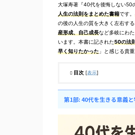
大塚寿著『40代を後悔しない50
人生の法則をまとめた書籍
です。
の後の人生の質を大きく左右する
産形成、自己成長
など多岐にわた
います。本書に記された
50の法
早く知りたかった
」と感じる貴重
目次
[
表示
]
第1部: 40代を生きる意義