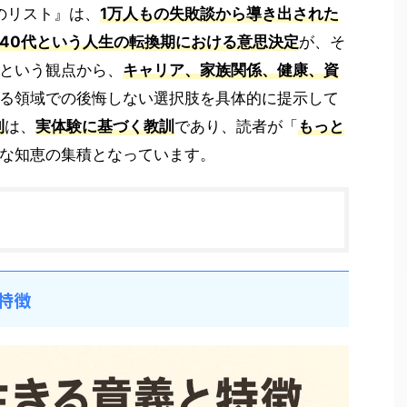
のリスト』は、
1万人もの失敗談から導き出された
40代という人生の転換期における意思決定
が、そ
という観点から、
キャリア、家族関係、健康、資
る領域での後悔しない選択肢を具体的に提示して
則
は、
実体験に基づく教訓
であり、読者が「
もっと
な知恵の集積となっています。
と特徴