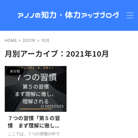
HOME
>
2021年
>
10月
月別アーカイブ：2021年10月
未分類
2022/11/23
７つの習慣「第５の習
慣 まず理解に徹し、
そして理解される」
ここでは、７つの習慣の中で