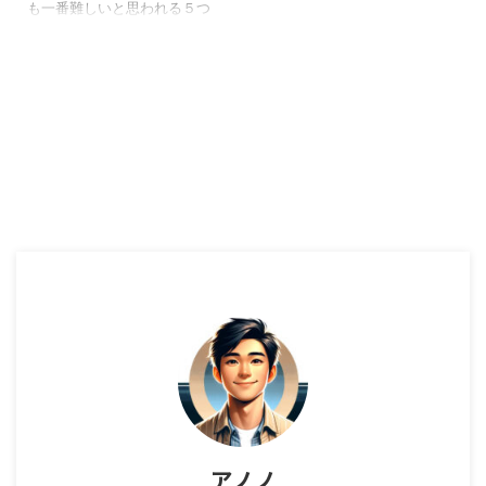
【感想】
も一番難しいと思われる５つ
目の習慣。それがまず第５の
習慣、まず理解に徹し、そし
て理解されるです。前半が相
手を理解する方法、後半が理
解される方法になっていま
す。第５の習慣、まず理解に
徹し、そして理解されるは共
感によるコミュニケーション
の原則です。 Audible (オーデ
ィブル) - 本を聴くAmazonの
サービス こんな方におすすめ
コミュニケーション能力を高
めたい 相手の話を効果的に聴
く方法 自分の話を理解しても
らう方法 ７つの習慣 リンク ７
つの習慣「第５の習慣 まず
理解に徹 ...
アノノ