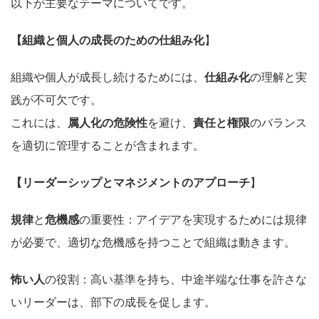
以下が主要なテーマについてです。
【組織と個人の成長のための仕組み化
】
組織や個人が成長し続けるためには、
仕組み化
の理解と実
践が不可欠です。
これには、
属人化の危険性
を避け、
責任と権限
のバランス
を適切に管理することが含まれます。
【リーダーシップとマネジメントのアプローチ
】
規律
と
危機感
の重要性：アイデアを実現するためには規律
が必要で、適切な危機感を持つことで組織は動きます。
怖い人
の役割：高い基準を持ち、中途半端な仕事を許さな
いリーダーは、部下の成長を促します。