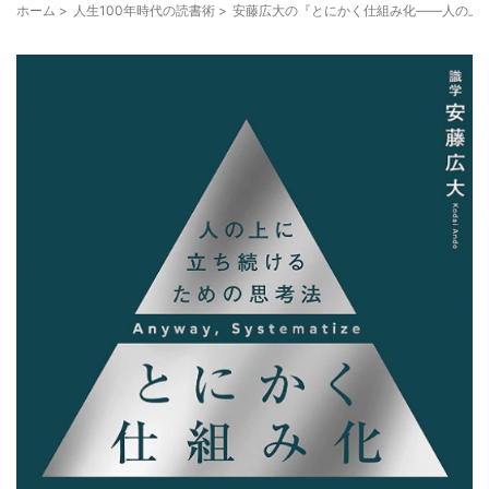
ホーム
>
人生100年時代の読書術
>
安藤広大の『とにかく仕組み化――人の上