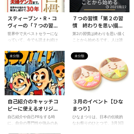
2023/3/9
2021/8/22
スティーブン・R・コ
７つの習慣「第２の習
ヴィーの「７つの習
慣 終わりを思い描く
慣」の要約と口コミ
ことから始める」【感
世界中で大ベストセラーにな
第2の習慣は終わりを思い描く
想】
っていて、今でも読まれ続け
ことから始めるです。人は誰
ている「７つの習慣」。子ど
しも生まれていつかは死ぬも
も向けから、リーダーシップ
のです。この自然の大原則を
未分類
未分類
論、ビジネスから家庭や子育
前提に、自分がとる方向性や
ての悩みまで、様々な関連本
行動を決めていくのがこの第
も出版されている「７つの習
２の習慣です。 こんな方にお
慣」でありますが、その原点
すすめ 人生のゴールを見つけ
ともいうべき、スティーブ
たい人 リーダーシップとマネ
2023/4/4
2023/3/2
ン・R・コヴィーの「７つの習
ジメントについて学習したい
慣」について要約と口コミを
人 仕事での自分の役割、目標
自己紹介のキャッチコ
３月のイベント【ひな
紹介していきます。本書で
設定を考えている人 ７つの習
ピーに使えるオリジナ
まつり】
は、スティーブン・コヴィー
慣 リンク ７つの習慣「第２の
ル肩書【会社員】【公
の独特の用語が多く登場しま
習慣 終わりを思い描くこと
自己紹介や自己PRをする時
ひなまつりは、日本の伝統的
務員】【教育関係者】
すが、わかりやすい言葉でま
から始める」 葬儀の言葉を書
に、自分の専門性や強みのあ
なお祭りのひとつで、3月3日
とめました。 ７つの習慣 リン
き出す いきなりですが、騙さ
る分野を説明する時、便利な
に行われます。主に女の子の