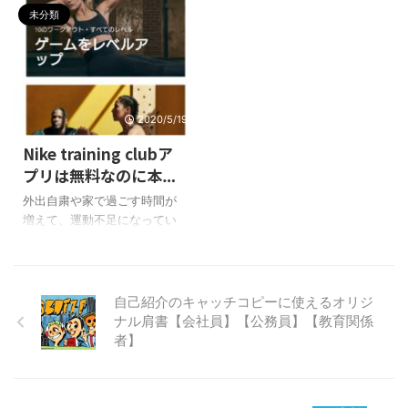
ク スティーブン・R・コヴィー
れたと思って一度試してみて
のがキャッチコピーとしての
健やかな成長を祝うととも
未分類
の「７つの習慣」の要約 「7つ
ください。皆さん、一度深呼
肩書です。肩書はなにも、役
に、災厄を払う行事として知
の習慣」は、スティーブン・
吸をして、目を瞑って自 ...
職や資格だけではありませ
られています。 ひなまつりの
コヴィ ...
ん。オリジナルな肩書でも、
起源 ひなまつりの起源は、平
その専門性や強み、得意な分
安時代にさかのぼります。当
野が相手に伝われば、それで
時、厄除けのために水に浮か
2020/5/19
効果があります。SNSやブロ
べた人形を捨てる「流し雛」
グ等、情報発信のプロフィー
という風習がありました。江
Nike training clubア
ル紹介で、何をどう書いたら
戸時代になると、流し雛の人
プリは無料なのに本気
いいか悩む時ってありますよ
形が美しく装飾され、飾り台
でした
ね。まだ、実績や人に言える
に乗せて飾るようになりまし
外出自粛や家で過ごす時間が
肩書がないなど。そんな時
た。これが、現在のひな人形
増えて、運動不足になってい
は、これまで自分が経験した
の原型とされています。 ひな
る人やイライラすることが多
ことや、時間をかけて取り組
まつりの代表的な飾り物 ひな
くなってきている人もいると
んできたこと、そういったも
まつりの代表的な飾り物は、
思います。 私も運動不足を解
のから、オリジナルな肩書を
ひな人形です。ひな人形は、
消して、気分転換しようと思
自己紹介のキャッチコピーに使えるオリジ
作って使いましょう ...
平安時代 ...
い、自宅でできるトレーニン
ナル肩書【会社員】【公務員】【教育関係
グ本やWebサイトを探してい
者】
たら、Nike training clubとい
う、よさそうなスマホアプリ
を見つけました。 試しにトレ