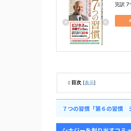
完訳 
目次
[
表示
]
７つの習慣「第６の習慣 
シナジーを創り出すコミ